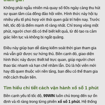
Không phải ngẫu nhiên mà quay số 60s ngày càng thu hút
sự quan tâm của đông đảo hội viên. Hình thức này hội tụ
nhiều yếu tố phù hợp với thói quen giải trí hiện nay. Trước
hết, tốc độ là điểm mạnh rõ ràng nhất. Chỉ trong vòng một
phút, người chơi đã có thể biết kết quả, từ đó tạo ra cảm
giác liên tục và không bị ngắt quãng.
Điều này giúp bạn dễ dàng kiểm soát thời gian tham gia
mà vẫn giữ được sự hứng thú. Bên cạnh đó, giao diện
hình thức này được thiết kế trực quan, giúp người chơi
thao tác nhanh và hạn chế nhầm lẫn. Dù là hội viên mới
hay đã quen thuộc với nền tảng, bạn đều có thể tham gia
một cách thuận tiện.
Tìm hiểu chi tiết cách vận hành xổ số 1 phút
Bên cạnh yếu tố tốc độ,
99WIN
luôn chú trọng đến sự ổn
định và rõ ràng trong từng phiên
xổ số 1 phút
. Hệ thống