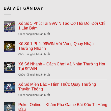
BÀI VIẾT GẦN ĐÂY
Xổ Số 5 Phút Tại 99WIN Tạo Cơ Hội Đổi Đời Chỉ
28
1 Lần Bấm
Th12
ở
Chức năng bình luận bị tắt
Xổ
Số
Xổ Số 1 Phút 99WIN Với Vòng Quay Nhận
28
5
Thưởng Nhanh
Th12
Phút
ở
Chức năng bình luận bị tắt
Tại
Xổ
99WIN
Số
Tạo
Xổ Số Nhanh – Cách Chơi Và Nhận Thưởng Hot
28
1
Cơ
Tại 99WIN
Th12
Phút
Hội
ở
Chức năng bình luận bị tắt
99WIN
Đổi
Xổ
Với
Đời
Số
Vòng
Xổ Số Miền Bắc – Hình Thức Quay Thưởng
Chỉ
28
Nhanh
Quay
Truyền Thống
1
Th12
–
Nhận
Lần
ở
Chức năng bình luận bị tắt
Cách
Thưởng
Bấm
Xổ
Chơi
Nhanh
Số
Và
Poker Online – Khám Phá Game Bài Đấu Trí Hàng
28
Miền
Nhận
Đầu
Th12