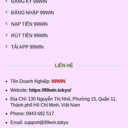
ĐĂNG KÝ 99WIN
ĐĂNG NHẬP 99WIN
NẠP TIỀN 99WIN
RÚT TIỀN 99WIN
TẢI APP 99WIN
LIÊN HỆ
Tên Doanh Nghiệp:
99WIN
Website:
https://99win.tokyo/
Địa Chỉ:
130 Nguyễn Thị Nhỏ, Phường 15, Quận 11,
Thành phố Hồ Chí Minh, Việt Nam
Phone:
0943 682 517
Email:
support@99win.tokyo