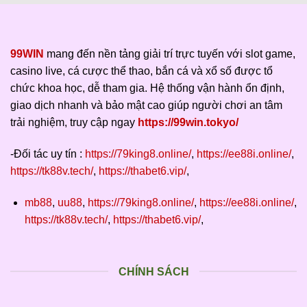
99WIN
mang đến nền tảng giải trí trực tuyến với slot game,
casino live, cá cược thể thao, bắn cá và xổ số được tổ
chức khoa học, dễ tham gia. Hệ thống vận hành ổn định,
giao dịch nhanh và bảo mật cao giúp người chơi an tâm
trải nghiệm, truy cập ngay
https://99win.tokyo/
-Đối tác uy tín :
https://79king8.online/
,
https://ee88i.online/
,
https://tk88v.tech/
,
https://thabet6.vip/
,
mb88
,
uu88
,
https://79king8.online/
,
https://ee88i.online/
,
https://tk88v.tech/
,
https://thabet6.vip/
,
CHÍNH SÁCH