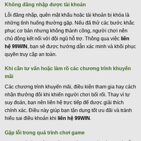
Không đăng nhập được tài khoản
Lỗi đăng nhập, quên mật khẩu hoặc tài khoản bị khóa là
những tình huống thường gặp. Nếu đã thử các bước khắc
phục cơ bản nhưng không thành công, người chơi nên
chủ động kết nối với đội ngũ hỗ trợ. Thông qua việc
liên
hệ 99WIN
, bạn sẽ được hướng dẫn xác minh và khôi phục
quyền truy cập an toàn.
Khi cần tư vấn hoặc làm rõ các chương trình khuyến
mãi
Các chương trình khuyến mãi, điều kiện tham gia hay cách
nhận thưởng đôi khi khiến người chơi bối rối. Thay vì tự
suy đoán, bạn nên liên hệ trực tiếp để được giải thích
chính xác. Điều này giúp bạn tận dụng tốt ưu đãi và tránh
hiểu sai điều khoản khi
liên hệ 99WIN
.
Gặp lỗi trong quá trình chơi game