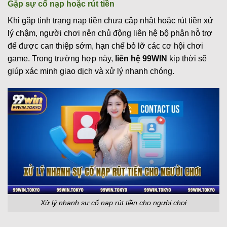
Gặp sự cố nạp hoặc rút tiền
Khi gặp tình trạng nạp tiền chưa cập nhật hoặc rút tiền xử
lý chậm, người chơi nên chủ động liên hệ bộ phận hỗ trợ
để được can thiệp sớm, hạn chế bỏ lỡ các cơ hội chơi
game. Trong trường hợp này,
liên hệ 99WIN
kịp thời sẽ
giúp xác minh giao dịch và xử lý nhanh chóng.
Xử lý nhanh sự cố nạp rút tiền cho người chơi