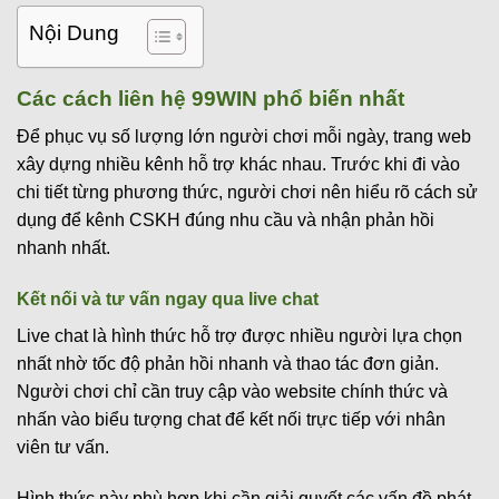
Nội Dung
Các cách liên hệ 99WIN phổ biến nhất
Để phục vụ số lượng lớn người chơi mỗi ngày, trang web
xây dựng nhiều kênh hỗ trợ khác nhau. Trước khi đi vào
chi tiết từng phương thức, người chơi nên hiểu rõ cách sử
dụng để kênh CSKH đúng nhu cầu và nhận phản hồi
nhanh nhất.
Kết nối và tư vấn ngay qua live chat
Live chat là hình thức hỗ trợ được nhiều người lựa chọn
nhất nhờ tốc độ phản hồi nhanh và thao tác đơn giản.
Người chơi chỉ cần truy cập vào website chính thức và
nhấn vào biểu tượng chat để kết nối trực tiếp với nhân
viên tư vấn.
Hình thức này phù hợp khi cần giải quyết các vấn đề phát