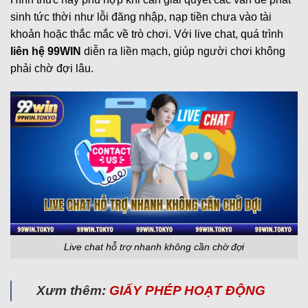
sinh tức thời như lỗi đăng nhập, nạp tiền chưa vào tài
khoản hoặc thắc mắc về trò chơi. Với live chat, quá trình
liên hệ 99WIN
diễn ra liền mạch, giúp người chơi không
phải chờ đợi lâu.
Live chat hỗ trợ nhanh không cần chờ đợi
Xưm thêm:
GIẤY PHÉP HOẠT ĐỘNG