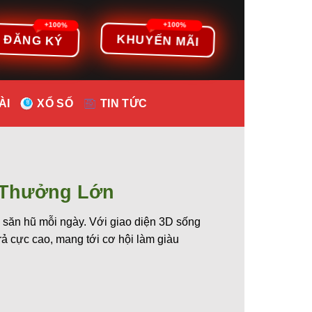
ĐĂNG KÝ
KHUYẾN MÃI
ÀI
XỔ SỐ
TIN TỨC
 Thưởng Lớn
a săn hũ mỗi ngày. Với giao diện 3D sống
ả cực cao, mang tới cơ hội làm giàu