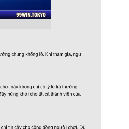
hưởng chung khổng lồ. Khi tham gia, ngư
hơi này không chỉ có tỷ lệ trả thưởng
đầy hứng khởi cho tất cả thành viên của
 chỉ tin cậy cho cộng đồng người chơi. Dù