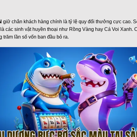
N
giữ chân khách hàng chính là tỷ lệ quy đổi thưởng cực cao. So 
iệt là các sinh vật huyền thoại như Rồng Vàng hay Cá Voi Xanh.
g trăm lần số vốn ban đầu bỏ ra.