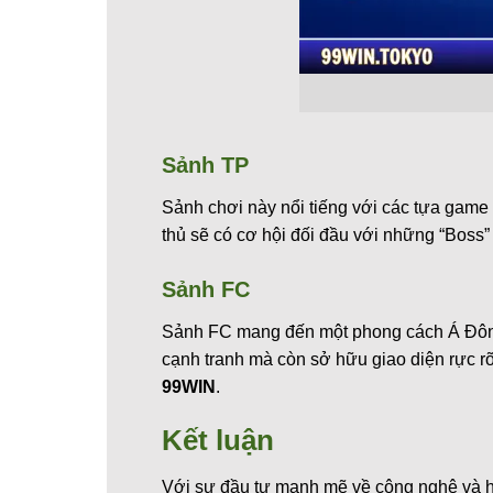
Sảnh TP
Sảnh chơi này nổi tiếng với các tựa game
thủ sẽ có cơ hội đối đầu với những “Boss
Sảnh FC
Sảnh FC mang đến một phong cách Á Đông t
cạnh tranh mà còn sở hữu giao diện rực r
99WIN
.
Kết luận
Với sự đầu tư mạnh mẽ về công nghệ và h