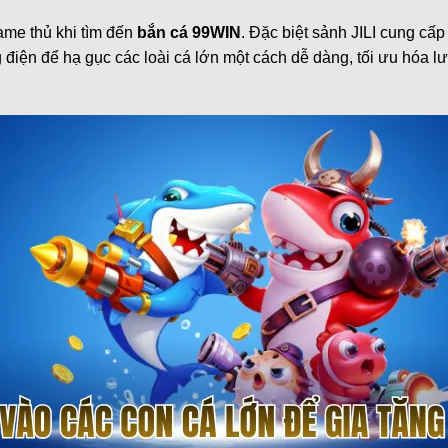
game thủ khi tìm đến
bắn cá 99WIN
. Đặc biệt sảnh JILI cung cấp
iện để hạ gục các loài cá lớn một cách dễ dàng, tối ưu hóa lư