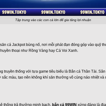
Tập trung vào các con cá lớn để gia tăng lợi nhuận
 săn cá Jackpot bùng nổ, nơi mỗi phát đạn đóng góp vào quỹ t
” huyền thoại như Rồng Vàng hay Cá Voi Xanh.
ruyền thống với tựa game tiêu biểu là Bắn cá Thần Tài. Sân c
ỡ sắc màu, tạo nên không khí săn thưởng vô cùng náo nhiệt và 
ệ thống trả thưởng minh bạch,
bắn cá 99WIN
xứng đáng là địa