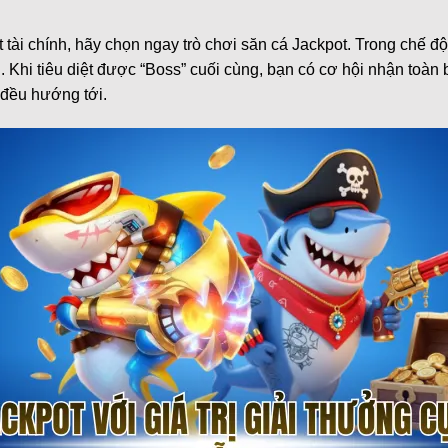
ài chính, hãy chọn ngay trò chơi săn cá Jackpot. Trong chế độ
hi tiêu diệt được “Boss” cuối cùng, bạn có cơ hội nhận toàn b
 đều hướng tới.