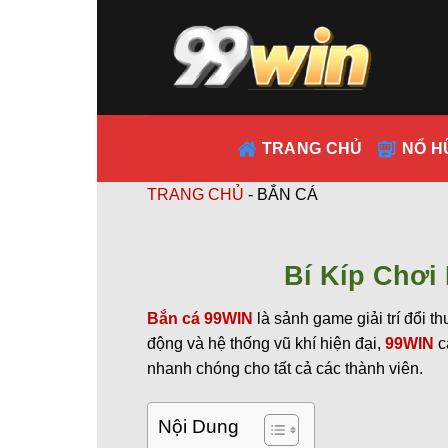
Bỏ
qua
nội
dung
TRANG CHỦ
NỔ H
TRANG CHỦ
-
BẮN CÁ
Bí Kíp Chơ
Bắn cá 99WIN
là sảnh game giải trí đổi t
động và hệ thống vũ khí hiện đại,
99WIN
c
nhanh chóng cho tất cả các thành viên.
Nội Dung