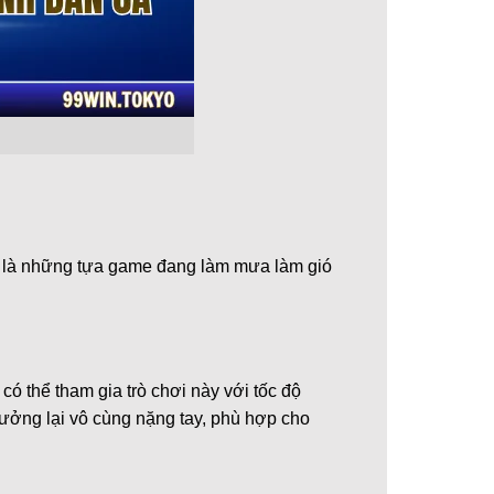
y là những tựa game đang làm mưa làm gió
có thể tham gia trò chơi này với tốc độ
hưởng lại vô cùng nặng tay, phù hợp cho